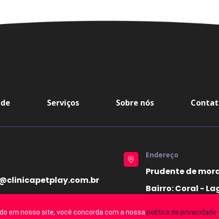
ade
Serviços
Sobre nós
Contat
Endereço
Prudente de mora
@clinicapetplay.com.br
Bairro: Coral - La
do em nosso site, você concorda com a nossa
política de privacidade
.
.710/0001-84 - Centro Veterinário Pet Play © 2026 - Todos os direito