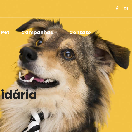
 Pet
Campanhas
Contato
idária