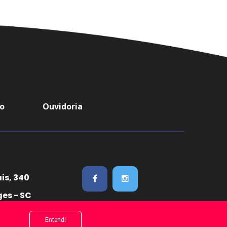
o
Ouvidoria
is, 340
ges - SC
s reservados.
Entendi