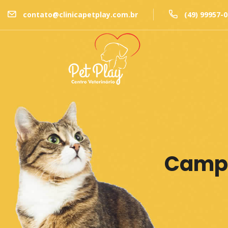
contato@clinicapetplay.com.br
(49) 99957-
Campa