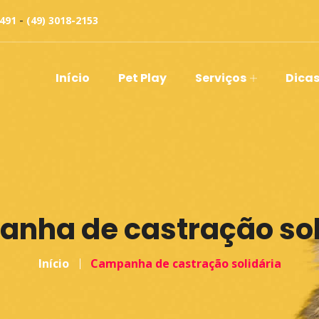
-
0491
(49) 3018-2153
Início
Pet Play
Serviços
Dicas
nha de castração sol
Início
Campanha de castração solidária