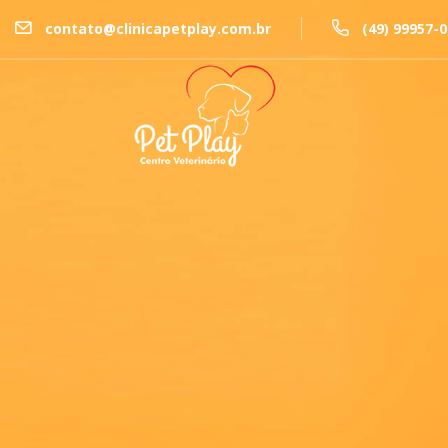
contato@clinicapetplay.com.br
(49) 99957-